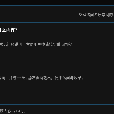
整理访问者最常问的
什么内容？
常见问题说明，方便用户快速找到重点内容。
方向，并统一通过静态页面输出，便于访问与收录。
内容与 FAQ。