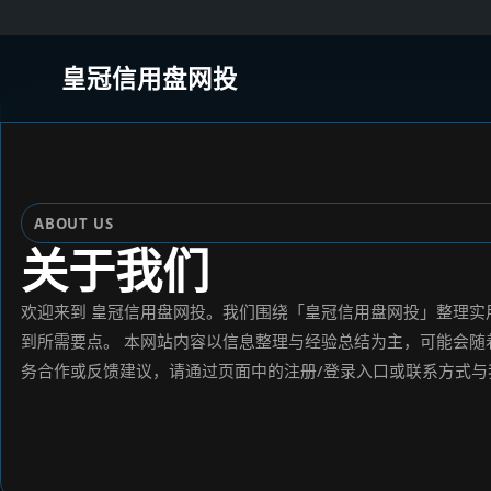
皇冠信用盘网投
跳
到
正
文
ABOUT US
关于我们
欢迎来到 皇冠信用盘网投。我们围绕「皇冠信用盘网投」整理实
到所需要点。 本网站内容以信息整理与经验总结为主，可能会随
务合作或反馈建议，请通过页面中的注册/登录入口或联系方式与