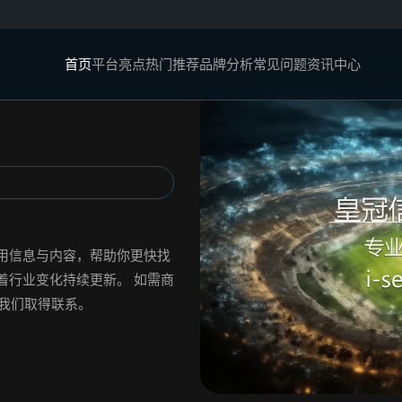
首页
平台亮点
热门推荐
品牌分析
常见问题
资讯中心
用信息与内容，帮助你更快找
着行业变化持续更新。 如需商
我们取得联系。