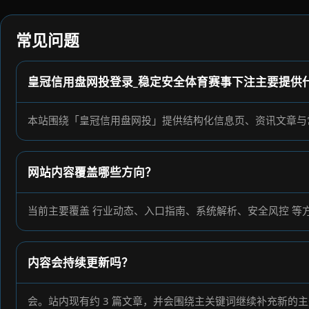
常见问题
皇冠信用盘网投登录_稳定安全体育赛事下注主要提供
本站围绕「皇冠信用盘网投」提供结构化信息页、资讯文章与
网站内容覆盖哪些方向？
当前主要覆盖 行业动态、入口指南、系统解析、安全风控 等
内容会持续更新吗？
会。站内现有约 3 篇文章，并会围绕主关键词继续补充新的主题